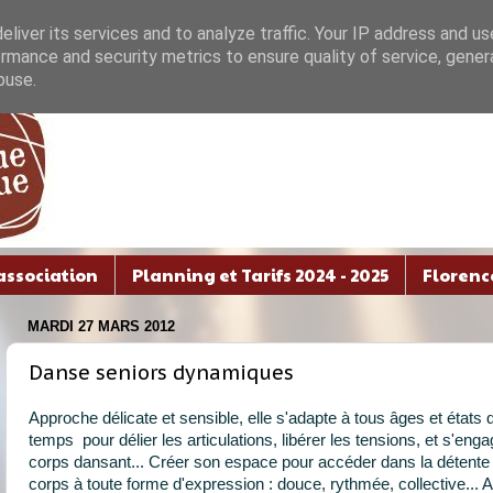
liver its services and to analyze traffic. Your IP address and u
rmance and security metrics to ensure quality of service, gene
buse.
association
Planning et Tarifs 2024 - 2025
Florenc
MARDI 27 MARS 2012
Danse seniors dynamiques
Approche délicate et sensible, elle s'adapte à tous âges et état
temps pour délier les articulations, libérer les tensions, et s'e
corps dansant... Créer son espace pour accéder dans la détente 
corps à toute forme d'expression : douce, rythmée, collective... 