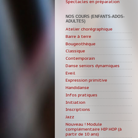
Spectacles en préparation
NOS COURS (ENFANTS-ADOS-
ADULTES)
Atelier chorégraphique
Barre à terre
Bougeothèque
Classique
Contemporain
Danse seniors dynamiques
Eveil
Expression primitive
Handidanse
Infos pratiques
Initiation
Inscriptions
Jazz
Nouveau ! Module
complémentaire HIP HOP (à
partir de 10 ans)