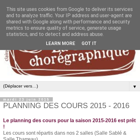
This site uses cookies from Google to deliver its services
and to analyze traffic. Your IP address and user-agent are
shared with Google along with performance and security
metrics to ensure quality of service, generate usage
statistics, and to detect and address abuse.
LEARN MORE
GOT IT
▼
mardi 23 juin 2015
PLANNING DES COURS 2015 - 2016
Le planning des cours pour la saison 2015-2016 est prêt
!
Les cours sont répartis dans nos 2 salles (Salle Sablé &
Salle Tharreau).