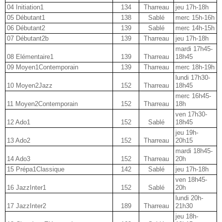
04 Initiation1
134
Tharreau
jeu 17h-18h
05 Débutant1
138
Sablé
merc 15h-16h
06 Débutant2
139
Sablé
merc 14h-15h
07 Débutant2b
139
Tharreau
jeu 17h-18h
mardi 17h45-
08 Elémentaire1
139
Tharreau
18h45
09 Moyen1Contemporain
139
Tharreau
merc 18h-19h
lundi 17h30-
10 Moyen2Jazz
152
Tharreau
18h45
merc 16h45-
11 Moyen2Contemporain
152
Tharreau
18h
ven 17h30-
12 Ado1
152
Sablé
18h45
jeu 19h-
13 Ado2
152
Tharreau
20h15
mardi 18h45-
14 Ado3
152
Tharreau
20h
15 Prépa1Classique
142
Sablé
jeu 17h-18h
ven 18h45-
16 JazzInter1
152
Sablé
20h
lundi 20h-
17 JazzInter2
189
Tharreau
21h30
jeu 18h-