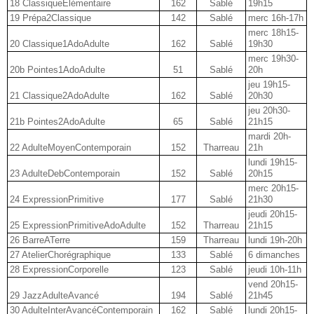
18 ClassiqueElémentaire
162
Sablé
19h15
19 Prépa2Classique
142
Sablé
merc 16h-17h
merc 18h15-
20 Classique1AdoAdulte
162
Sablé
19h30
merc 19h30-
20b Pointes1AdoAdulte
51
Sablé
20h
jeu 19h15-
21 Classique2AdoAdulte
162
Sablé
20h30
jeu 20h30-
21b Pointes2AdoAdulte
65
Sablé
21h15
mardi 20h-
22 AdulteMoyenContemporain
152
Tharreau
21h
lundi 19h15-
23 AdulteDebContemporain
152
Sablé
20h15
merc 20h15-
24 ExpressionPrimitive
177
Sablé
21h30
jeudi 20h15-
25 ExpressionPrimitiveAdoAdulte
152
Tharreau
21h15
26 BarreATerre
159
Tharreau
lundi 19h-20h
27 AtelierChorégraphique
133
Sablé
6 dimanches
28 ExpressionCorporelle
123
Sablé
jeudi 10h-11h
vend 20h15-
29 JazzAdulteAvancé
194
Sablé
21h45
30 AdulteInterAvancéContemporain
162
Sablé
lundi 20h15-