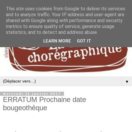
This site uses cookies from Google to deliver its services
and to analyze traffic. Your IP address and user-agent are
shared with Google along with performance and security
metrics to ensure quality of service, generate usage
statistics, and to detect and address abuse.
LEARN MORE
GOT IT
▼
mercredi 11 janvier 2017
ERRATUM Prochaine date
bougeothèque