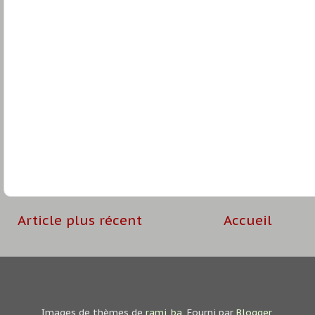
Article plus récent
Accueil
Images de thèmes de
rami_ba
. Fourni par
Blogger
.