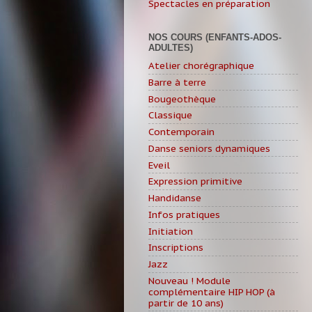
Spectacles en préparation
NOS COURS (ENFANTS-ADOS-
ADULTES)
Atelier chorégraphique
Barre à terre
Bougeothèque
Classique
Contemporain
Danse seniors dynamiques
Eveil
Expression primitive
Handidanse
Infos pratiques
Initiation
Inscriptions
Jazz
Nouveau ! Module
complémentaire HIP HOP (à
partir de 10 ans)