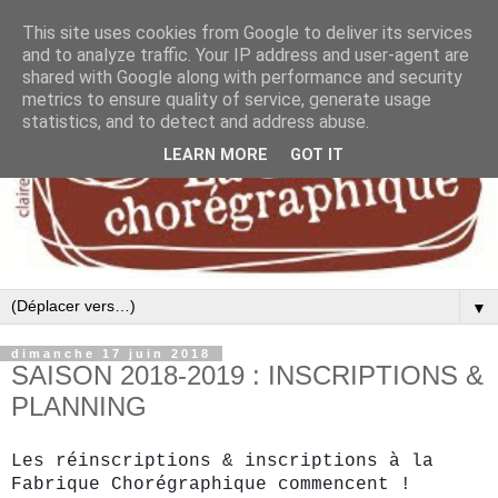
This site uses cookies from Google to deliver its services
and to analyze traffic. Your IP address and user-agent are
shared with Google along with performance and security
metrics to ensure quality of service, generate usage
statistics, and to detect and address abuse.
LEARN MORE
GOT IT
▼
dimanche 17 juin 2018
SAISON 2018-2019 : INSCRIPTIONS &
PLANNING
Les réinscriptions & inscriptions à la
Fabrique Chorégraphique commencent !