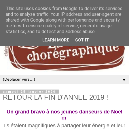
This site uses cookies from Google to deliver its services
and to analyze traffic. Your IP address and user-agent are
shared with Google along with performance and security
metrics to ensure quality of service, generate usage
statistics, and to detect and address abuse.
LEARN MORE
GOT IT
▼
samedi 25 janvier 2020
RETOUR LA FIN D'ANNEE 2019 !
Un grand bravo à nos jeunes danseurs de Noël
!!!
Ils étaient magnifiques à partager leur énergie et leur